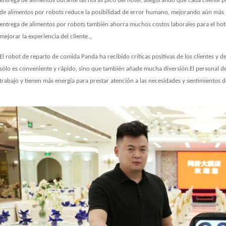
entrega de alimentos durante las horas pico del hotel, asegurando que cada cliente p
de alimentos por robots reduce la posibilidad de error humano, mejorando aún más la c
entrega de alimentos por robots también ahorra muchos costos laborales para el hotel
。
mejorar la experiencia del cliente.
El robot de reparto de comida Panda ha recibido críticas positivas de los clientes y d
sólo es conveniente y rápido, sino que también añade mucha diversión.El personal de l
trabajo y tienen más energía para prestar atención a las necesidades y sentimientos de