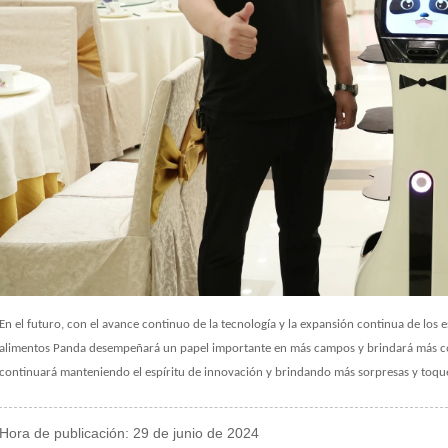
En el futuro, con el avance continuo de la tecnología y la expansión continua de los 
alimentos Panda desempeñará un papel importante en más campos y brindará más com
continuará manteniendo el espíritu de innovación y brindando más sorpresas y toques
Hora de publicación: 29 de junio de 2024