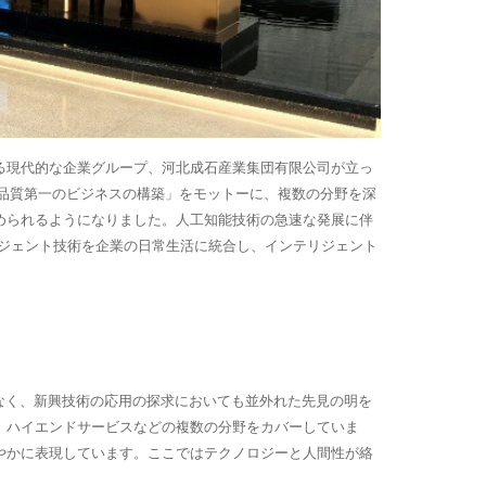
る現代的な企業グループ、河北成石産業集団有限公司が立っ
と品質第一のビジネスの構築」をモットーに、複数の分野を深
められるようになりました。人工知能技術の急速な発展に伴
してインテリジェント技術を企業の日常生活に統合し、インテリジェント
けでなく、新興技術の応用の探求においても並外れた先見の明を
、ハイエンドサービスなどの複数の分野をカバーしていま
やかに表現しています。ここではテクノロジーと人間性が絡