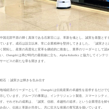
中国北部平原の輝く真珠である石家荘には、革新を魂とし、誠実を基盤とす
ています。成石は設立以来、常に企業精神を堅持してきました。 「誠実さ
く開拓し、産業の高度化と変革を継続的に推進し、業界のリーダーとして認
い、Chengshi は再び時代の最前線に立ち、Alpha Robotics と協力
サービスの新たな章を開きます。
：
程石
誠実さは輝きを生み出す
地域経済のリーダーとして、Chengshi は伝統産業の卓越性を追求するだ
示しています。グループの事業は、インテリジェント製造、スマートシティ
す。それぞれの成果は、「誠実、信頼、卓越性の追求」という企業理念を鮮
み合い、伝統と革新が共存し、共に壮大な発展の青写真を描いています。