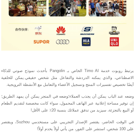
يرتبط روبوت خدمة Timo AI الخاص بـ Pangolin بأحدث نموذج صوتي للذكاء
الاصطناعي، والذي يمكنه الدردشة والتفاعل مثل شخص حقيقي.يمكن للخلفية
أيضًا تخصيص تفسيرات المنتج وتسجيل الأعضاء والتعامل مع الأنشطة الترويجية.
وضعه عند الباب يمكن أن يجذب العملاء؛وضعه في المتجر يمكن أن يمهد الطريق؛
إن توفير مساحة إعلانية عبر الهاتف المحمول، سواء كانت مخصصة لتقديم الطعام
أو البيع بالتجزئة، سيزيد من تدفق عملائك بنسبة 20٪ على الأقل!
في الوقت الحاضر، يقتصر الإصدار التجريبي على مستخدمي Suzhou، ويقتصر
على 100 شخص، استشر على الفور، من يأتي أولاً يخدم أولاً!