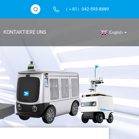
（＋81）042-595-8889
KONTAKTIERE UNS
English