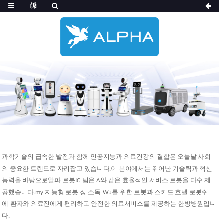
과학기술의 급속한 발전과 함께 인공지능과 의료건강의 결합은 오늘날 사회
의 중요한 트렌드로 자리잡고 있습니다.이 분야에서는 뛰어난 기술력과 혁신
능력을 바탕으로
알파
로봇
IC
팀은 A와 같은 효율적인 서비스 로봇을 다수 제
공했습니다.
my
지능형 로봇 징
소독
Wu를 위한 로봇과 스커드 호텔 로봇
쉬
에
환자와 의료진에게 편리하고 안전한 의료서비스를 제공하는 한방병원입니
다.