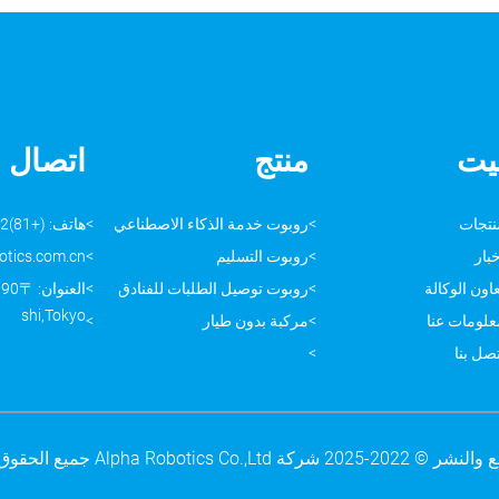
يت
منتج
اتصال
نتجات
روبوت خدمة الذكاء الاصطناعي
هاتف: (+81)042-595-8889
بار
روبوت التسليم
otics.com.cn
اون الوكالة
روبوت توصيل الطلبات للفنادق
shi,Tokyo
علومات عنا
مركبة بدون طيار
صل بنا
Alpha Robotics Co.,Lt جميع الحقوق محفوظة.