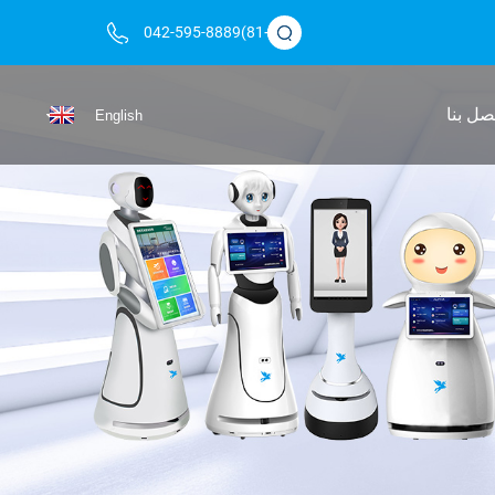
(+81)042-595-8889
صل بنا
English