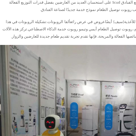
وتجربة الخدمة الإنسانية، مشهدًا جميلاً في المعرض؛حاز روبوت توزيع الفنادق Scud على استحسان العديد من العارضين بفضل قدرات التوزيع الفعالة
 روبوت توصيل الطعام نموذج خدمة جديدًا لصناعة الفنادق.
(سيف)
أيضًا
عروض
في عرض رائع
ألفا
الروبوتات.تشكيلة الروبوتات في هذا
، روبوت توصيل الطعام أيمي و
تيمو
روبوت خدمة الذكاء الاصطناعي.تركز هذه الآلات
 الفعالة والمريحة، فإنها تقدم تجربة تقديم طعام جديدة للعارضين والزوار.