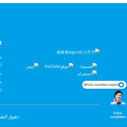
ب
م
أخ
تع
Which countries export
م
I want product information？
ات
حقوق الطبع والنشر © 2022-2025 شركة d