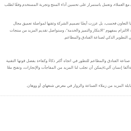
مع العملاء، وتعمل باستمرار على تحسين أداء المنتج وتجربة المستخدم وفقًا لطلب
ايا التعاون فحسب، بل عززت أيضًا تصميم الشركة وثقتها لمواصلة تعميق مجال
التزام بمفهوم "الابتكار والتميز والخدمة"، وستواصل تقديم المزيد من منتجات
في التطوير الذكي لصناعة الفنادق والمطاعم.
صناعة الفنادق والمطاعم للتطور في اتجاه أكثر ذكاءً وكفاءة بفضل قوتها التقنية
ة
ألفا
إنسان آلي
ic
يمكن أن تجلب لنا المزيد من المفاجآت والإنجازات، وتفتح معًا
ابلة المزيد من زملاء الصناعة والزوار في معرض شنغهاي أو ووهان.