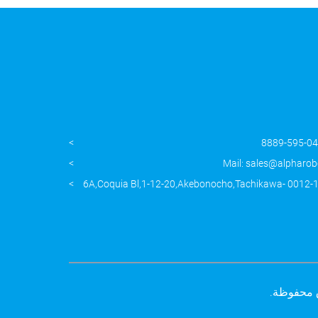
Mail: sales@alpharob
العنوان: 〒190-0012 6A,Coquia Bl,1-12-20,Akebonocho,Tachikawa-