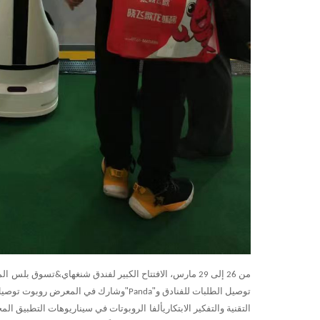
من 26 إلى 29 مارس، الافتتاح الكبير لفندق شنغهاي
&تسوق بلس
ال
"
"
توصيل الطلبات للفنادق و
Panda
وشارك في المعرض روبوت توصيل ال
التقنية والتفكير الابتكاري
ألفا
الروبوتات في سيناريوهات التطبيق المخ