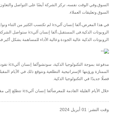
السوق.وفي الوقت نفسه، تركز الشركة أيضًا على التواصل والتعاون 
السوق وتعليقات العملاء.
في هذا المعرض،
ألفا
إنسان آلي
ics
لم تكتسب الكثير من الثناء ونو
الروبوتات الذكية.فى المستقبل،
ألفا
إنسان آلي
ics
ستواصل الشركة ال
الروبوتات الذكية عالية الجودة وعالية الأداء للمساهمة بشكل أكبر 
مدفوعة بموجة التكنولوجيا الذكية، سوتشو
ألفا
إنسان آلي
ics
تقود 
الممتازة ورؤيتها الإستراتيجية التطلعية.ونتوقع ذلك في الأيام المقبل
فصلًا جديدًا في التكنولوجيا الذكية.
خلال الأيام القليلة القادمة للمعرض
ألفا
إنسان آلي
ics
تتطلع إلى مق
وقت النشر: 01 أبريل 2024