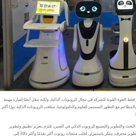
 فقط القوة القوية للشركة في مجال الروبوتات الذكية، ولكنه ينقل أيضًا إشارة مهمة
 والمطاعم.مع التطور المستمر للعلوم والتكنولوجيا، ستلعب الروبوتات الذكية دورًا أكثر
ي مجال البحث والتطوير والتصنيع للروبوت الذكي في الصين، تلتزم بتعزيز تطبيق وتطوير
ير محترف، يبتكر باستمرار، لجلب منتجات روبوت أكثر تقدمًا وأكثر ذكاءً إلى