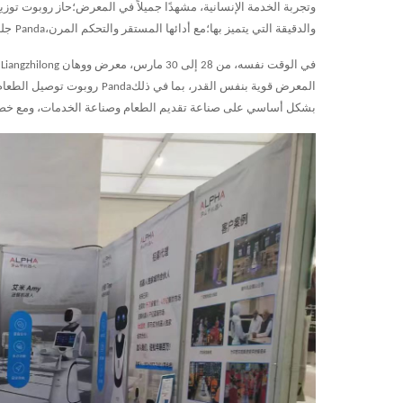
والدقيقة التي يتميز بها؛مع أدائها المستقر والتحكم المرن،
Panda
جلب
في الوقت نفسه، من 28 إلى 30 مارس، معرض ووهان Liangzhilong للأغذية
المعرض قوية بنفس القدر، بما في ذلك
Panda
روبوت توصيل الطعام
بشكل أساسي على صناعة تقديم الطعام وصناعة الخدمات، ومع خصائصها