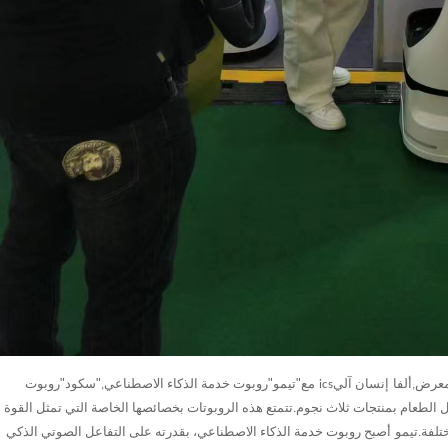
"
"
"
"
معرض,
ألفا
إنسان آلي
ics
مع
تيمو
روبوت خدمة الذكاء الاصطناعي,
سكود
روبوت
طعام بمنتجات ثلاث نجوم.تتمتع هذه الروبوتات بخصائصها الخاصة التي تمثل القوة
تلفة.
تيمو
أصبح روبوت خدمة الذكاء الاصطناعي، بقدرته على التفاعل الصوتي الذكي