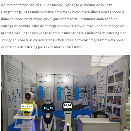
Ao mesmo tempo, de 28 a 30 de março, Exposição Alimentar de Wuhan
Liangzhilong
(CIEF)
também
mostra
em uma exibição maravilhosa de
Alfa
robôs.A
linha de robôs nesta exposição é igualmente forte, incluindo
Panda
robô de
entrega de comida, robô de entrega de comida Amy e
Timão
Robô de serviço de
IA.Estas máquinas estão voltadas principalmente para a indústria de catering e de
serviços e, com suas características eficientes e convenientes, trazem uma nova
experiência de catering para expositores e visitantes.