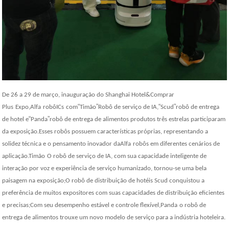
De 26 a 29 de março, inauguração do Shanghai Hotel
&Comprar
“
”
“
”
Plus
Expo,
Alfa
robô
ICs
com
Timão
Robô de serviço de IA,
Scud
robô de entrega
“
”
de hotel e
Panda
robô de entrega de alimentos produtos três estrelas participaram
da exposição.Esses robôs possuem características próprias, representando a
solidez técnica e o pensamento inovador da
Alfa
robôs em diferentes cenários de
aplicação.
Timão
O robô de serviço de IA, com sua capacidade inteligente de
interação por voz e experiência de serviço humanizado, tornou-se uma bela
paisagem na exposição;O robô de distribuição de hotéis Scud conquistou a
preferência de muitos expositores com suas capacidades de distribuição eficientes
e precisas;Com seu desempenho estável e controle flexível,
Panda
o robô de
entrega de alimentos trouxe um novo modelo de serviço para a indústria hoteleira.