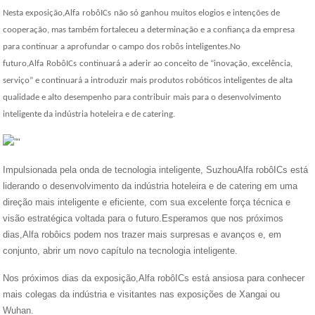
Nesta exposição,
Alfa
robô
ICs
não só ganhou muitos elogios e intenções de
cooperação, mas também fortaleceu a determinação e a confiança da empresa
para continuar a aprofundar o campo dos robôs inteligentes.No
futuro,
Alfa
Robô
ICs
continuará a aderir ao conceito de “inovação, excelência,
serviço” e continuará a introduzir mais produtos robóticos inteligentes de alta
qualidade e alto desempenho para contribuir mais para o desenvolvimento
inteligente da indústria hoteleira e de catering.
Impulsionada pela onda de tecnologia inteligente, Suzhou
Alfa
robô
ICs
está
liderando o desenvolvimento da indústria hoteleira e de catering em uma
direção mais inteligente e eficiente, com sua excelente força técnica e
visão estratégica voltada para o futuro.Esperamos que nos próximos
dias,
Alfa
robô
ic
s podem nos trazer mais surpresas e avanços e, em
conjunto, abrir um novo capítulo na tecnologia inteligente.
Nos próximos dias da exposição,
Alfa
robô
ICs
está ansiosa para conhecer
mais colegas da indústria e visitantes nas exposições de Xangai ou
Wuhan.