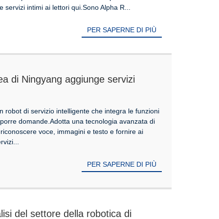
servizi intimi ai lettori qui.Sono Alpha R...
PER SAPERNE DI PIÙ
tea di Ningyang aggiunge servizi
w Reception Robot AI guida una nuova
robot di servizio intelligente che integra le funzioni
i e porre domande.Adotta una tecnologia avanzata di
di riconoscere voce, immagini e testo e fornire ai
vizi...
PER SAPERNE DI PIÙ
isi del settore della robotica di