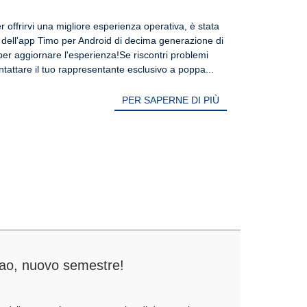
V6.1.9 (SP2) di decima generazione
r offrirvi una migliore esperienza operativa, è stata
) dell'app Timo per Android di decima generazione di
per aggiornare l'esperienza!Se riscontri problemi
tattare il tuo rappresentante esclusivo a poppa...
PER SAPERNE DI PIÙ
iao, nuovo semestre!