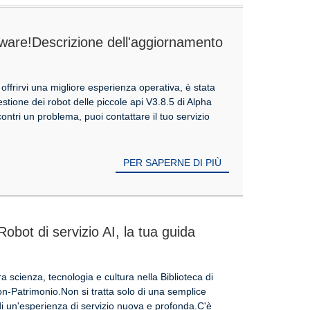
ware!Descrizione dell'aggiornamento
gement Cloud Platform V3.8.5
 offrirvi una migliore esperienza operativa, è stata
estione dei robot delle piccole api V3.8.5 di Alpha
ontri un problema, puoi contattare il tuo servizio
PER SAPERNE DI PIÙ
obot di servizio AI, la tua guida
onsulente di libri
ra scienza, tecnologia e cultura nella Biblioteca di
-Patrimonio.Non si tratta solo di una semplice
di un'esperienza di servizio nuova e profonda.C'è