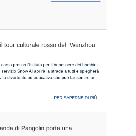
il tour culturale rosso del “Wanzhou
itute”, permettendo ai bambini di
irito rivoluzionario
 corso presso l'Istituto per il benessere dei bambini
servizio Snow AI aprirà la strada a tutti e spiegherà
tività divertente ed educativa che può far sentire ai
PER SAPERNE DI PIÙ
Panda di Pangolin porta una