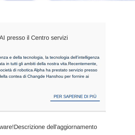
I presso il Centro servizi
ntea di Changde Hanshou, alla guida
lla scienza e della tecnologia del
enza e della tecnologia, la tecnologia dell’intelligenza
ta in tutti gli ambiti della nostra vita.Recentemente,
 società di robotica Alpha ha prestato servizio presso
i della contea di Changde Hanshou per fornire ai
PER SAPERNE DI PIÙ
ware!Descrizione dell'aggiornamento