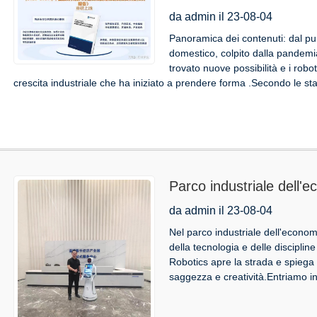
servizio: rapida svolta 
da admin il 23-08-04
espandersi
Panoramica dei contenuti: dal pun
domestico, colpito dalla pandemia
trovato nuove possibilità e i rob
crescita industriale che ha iniziato a prendere forma .Secondo le stat
Parco industriale dell'
Robot alla guida di Sma
da admin il 23-08-04
Nel parco industriale dell'economi
della tecnologia e delle disciplin
Robotics apre la strada e spiega
saggezza e creatività.Entriamo in