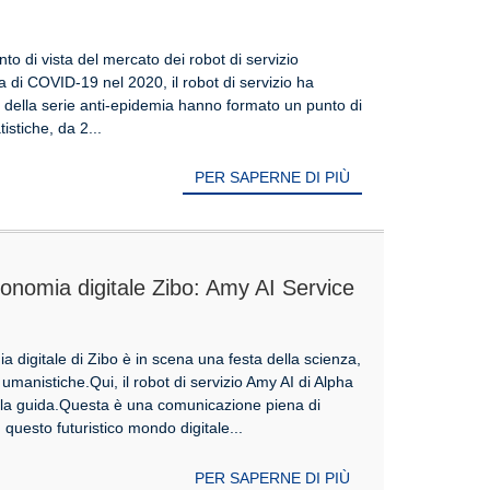
nella tecnologia e la scala continua ad
to di vista del mercato dei robot di servizio
 di COVID-19 nel 2020, il robot di servizio ha
ot della serie anti-epidemia hanno formato un punto di
istiche, da 2...
PER SAPERNE DI PIÙ
economia digitale Zibo: Amy AI Service
rt Visit New Experience
a digitale di Zibo è in scena una festa della scienza,
e umanistiche.Qui, il robot di servizio Amy AI di Alpha
 la guida.Questa è una comunicazione piena di
 questo futuristico mondo digitale...
PER SAPERNE DI PIÙ