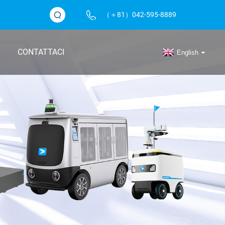
（＋81）042-595-8889
O
CONTATTACI
English