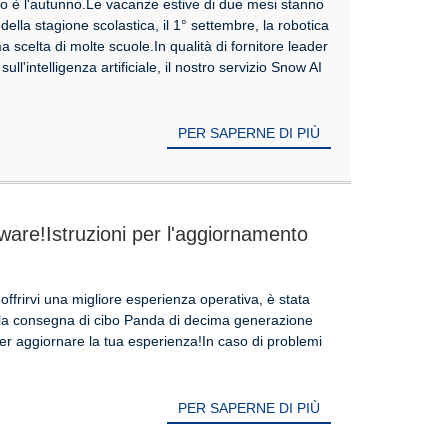
alto è l'autunno.Le vacanze estive di due mesi stanno
 della stagione scolastica, il 1° settembre, la robotica
 scelta di molte scuole.In qualità di fornitore leader
ull'intelligenza artificiale, il nostro servizio Snow AI
PER SAPERNE DI PIÙ
are!Istruzioni per l'aggiornamento
 per la consegna di cibo panda di
r offrirvi una migliore esperienza operativa, è stata
r la consegna di cibo Panda di decima generazione
er aggiornare la tua esperienza!In caso di problemi
PER SAPERNE DI PIÙ