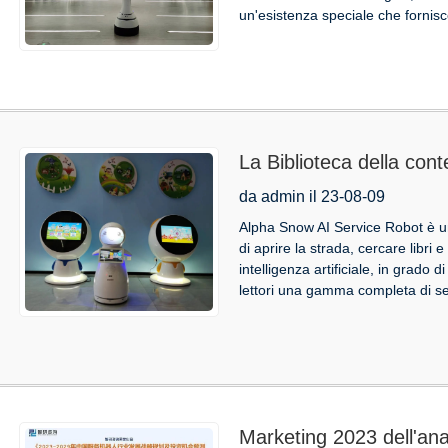
un'esistenza speciale che fornisce 
La Biblioteca della con
intelligenti, Alpha Sno
da admin il 23-08-09
era della lettura
Alpha Snow AI Service Robot è un 
di aprire la strada, cercare libr
intelligenza artificiale, in grado 
lettori una gamma completa di ser
Marketing 2023 dell'anal