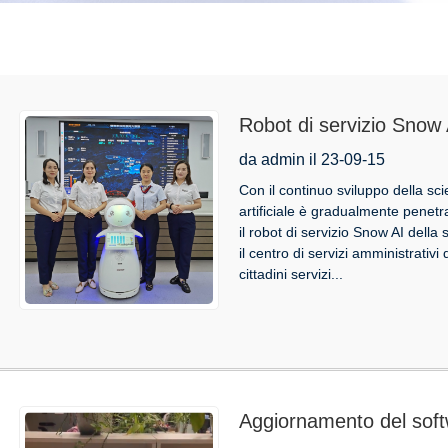
Robot di servizio Snow A
amministrativi della co
da admin il 23-09-15
della nuova tendenza de
Con il continuo sviluppo della sci
artificiale è gradualmente penetra
futuro
il robot di servizio Snow AI della
il centro di servizi amministrativ
cittadini servizi...
Aggiornamento del soft