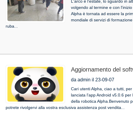
L'arco è l'estate, lo sguardo in 
volgendo al termine e con l'inizio
Alpha è tornata ad essere la prima
mondiale di servizi di formazione s
ruba...
Aggiornamento del softw
dell'app Android v5.0.6
da admin il 23-09-07
decima generazione
Cari utenti Alpha, ciao a tutti, pe
lanciata l'app Android v5.0.6 pe
della robotica Alpha.Benvenuto p
potrete rivolgervi alla vostra esclusiva assistenza post vendita...