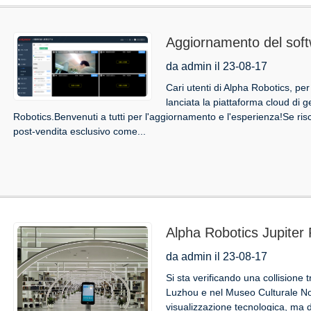
Aggiornamento del soft
Little Bee Robot Mana
da admin il 23-08-17
Cari utenti di Alpha Robotics, per
lanciata la piattaforma cloud di g
Robotics.Benvenuti a tutti per l'aggiornamento e l'esperienza!Se risc
post-vendita esclusivo come...
Alpha Robotics Jupiter R
turistica intelligente e c
da admin il 23-08-17
Si sta verificando una collisione t
Luzhou e nel Museo Culturale Non
visualizzazione tecnologica, ma 