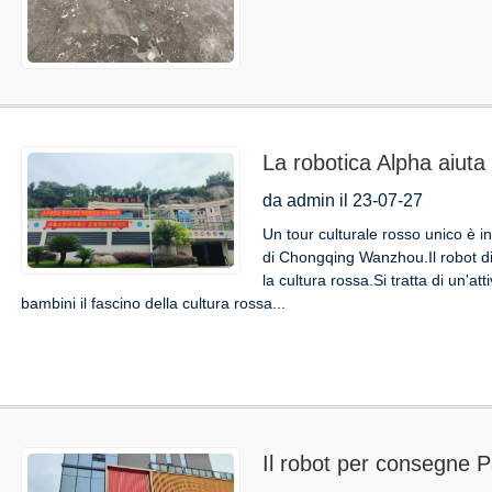
La robotica Alpha aiuta 
Children's Welfare Inst
da admin il 23-07-27
ereditare con gioia lo sp
Un tour culturale rosso unico è in
di Chongqing Wanzhou.Il robot di 
la cultura rossa.Si tratta di un'at
bambini il fascino della cultura rossa...
Il robot per consegne 