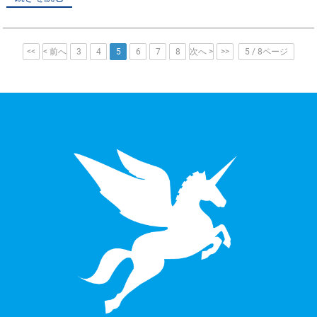
<<
< 前へ
3
4
5
6
7
8
次へ >
>>
5 / 8ページ