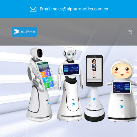
Email : sales@alpharobotics.com.cn
집