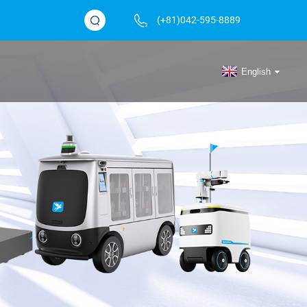
(+81)042-595-8889
English