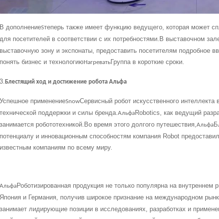
В дополнение
теперь также имеет функцию ведущего, которая может с
S
для посетителей в соответствии с их потребностями.В выставочном зал
выставочную зону и экспонаты, предоставить посетителям подробное вв
понять бизнес и технологию
Группа в короткие сроки.
Нагревать
3.
Блестящий ход и достижение робота Альфа
Успешное применение
Сервисный робот искусственного интеллекта в
Snow
технической поддержки и силы бренда.
Robotics, как ведущий разр
Альфа
занимается робототехникой.Во время этого долгого путешествия,
Б
Альфа
потенциалу и инновационным способностям компания Robot предоставил
известным компаниям по всему миру.
Роботизированная продукция не только популярна на внутреннем ры
Альфа
Япония и Германия, получив широкое признание на международном рынк
занимает лидирующие позиции в исследованиях, разработках и применен