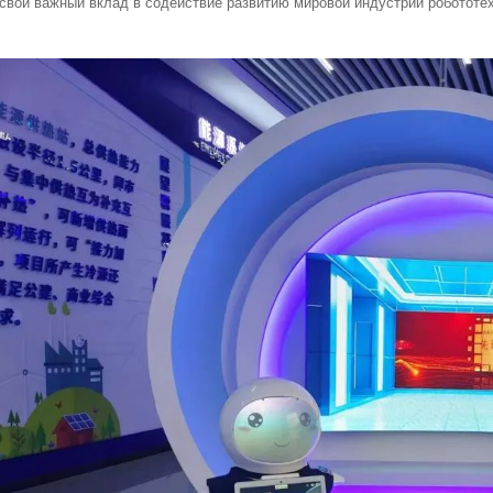
свой важный вклад в содействие развитию мировой индустрии робототех