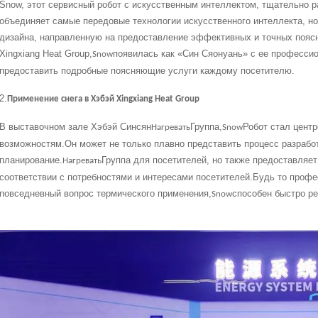
Snow, этот сервисный робот с искусственным интеллектом, тщательно ра
объединяет самые передовые технологии искусственного интеллекта, н
дизайна, направленную на предоставление эффективных и точных пояс
Xingxiang Heat Group,
появилась как «Син Сяонуань» с ее професс
Snow
предоставить подробные поясняющие услуги каждому посетителю.
2.
Применение снега в Хэбэй Xingxiang Heat Group
В выставочном зале Хэбэй Синсян
Группа,
Робот стал цент
Нагревать
Snow
возможностям.Он может не только плавно представить процесс разработ
планирование.
Группа для посетителей, но также предоставляе
Нагревать
соответствии с потребностями и интересами посетителей.Будь то проф
повседневный вопрос термического применения,
способен быстро ре
Snow