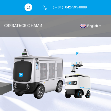
（＋81）042-595-8889
СВЯЗАТЬСЯ С НАМИ
English