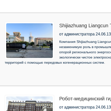
Shijiazhuang Liangcun 
области умной энерге
от администратора 24.06.13
обслуживания роботов
Компания Shijiazhuang Liangcun
незаменимую роль в промышле
опорой регионального энергос
экологически чистое электрос
территорий с помощью передовых когенерационных систем.
Робот-медицинский г
партнер больницы Сю
от администратора 24.06.13