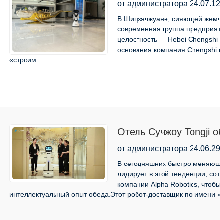
объединяется с компан
от администратора 24.07.12
чтобы создать велико
В Шицзячжуане, сияющей жемч
современная группа предприят
целостность — Hebei Chengshi I
основания компания Chengshi 
«строим...
Отель Сучжоу Tongji 
доставки еды Panda, 
от администратора 24.06.29
интеллектуального об
В сегодняшних быстро меняющи
лидирует в этой тенденции, с
компании Alpha Robotics, что
интеллектуальный опыт обеда.Этот робот-доставщик по имени «