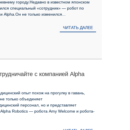
ревнему городу.Недавно в известном японском
вился специальный «сотрудник» — робот по
 Alpha.Он не только изменился...
ЧИТАТЬ ДАЛЕЕ
трудничайте с компанией Alpha
оить больницу будущего!
ицинский опыт похож на прогулку в гавань,
 не только объединяет
ицинский персонал, но и представляет
Alpha Robotics — робота Amy Welcome и робота-