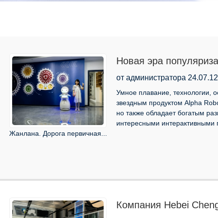
Новая эра популяриза
Жанлан Роуд: Снежный
от администратора 24.07.12
популяризации науки
Умное плавание, технологии,
звездным продуктом Alpha Robo
но также обладает богатым ра
интересными интерактивными 
Жанлана. Дорога первичная...
Компания Hebei Chengs