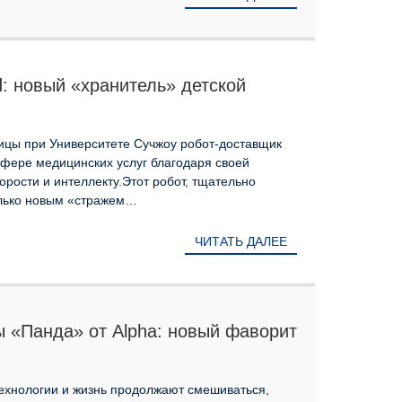
: новый «хранитель» детской
та Сучжоу
ницы при Университете Сучжоу робот-доставщик
сфере медицинских услуг благодаря своей
орости и интеллекту.Этот робот, тщательно
олько новым «стражем…
ЧИТАТЬ ДАЛЕЕ
ы «Панда» от Alpha: новый фаворит
Сучжоу!
ехнологии и жизнь продолжают смешиваться,