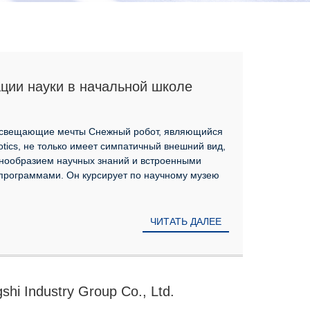
ции науки в начальной школе
 робот возглавляет путь умной
！
 освещающие мечты Снежный робот, являющийся
tics, не только имеет симпатичный внешний вид,
знообразием научных знаний и встроенными
программами. Он курсирует по научному музею
ЧИТАТЬ ДАЛЕЕ
hi Industry Group Co., Ltd.