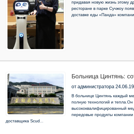
придавая новую жизнь этому д
ресторане в парке Сучжоу поя
доставке еды «Панда» компании
Больница Цинтянь: со
Robotics, чтобы постр
от администратора 24.06.19
В больнице Цинтянь каждый мед
полную технологий и тепла.Он
высококвалифицированный мед
передовые продукты компании 
доставщика Scud...