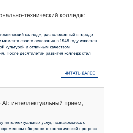
онально-технический колледж:
технологий в умном кампусе
ехнический колледж, расположенный в городе
 момента своего основания в 1948 году известен
ой культурой и отличным качеством
я. После десятилетий развития колледж стал
ЧИТАТЬ ДАЛЕЕ
e AI: интеллектуальный прием,
 обслуживания
ру интеллектуальных услуг, познакомьтесь с
 современном обществе технологический прогресс