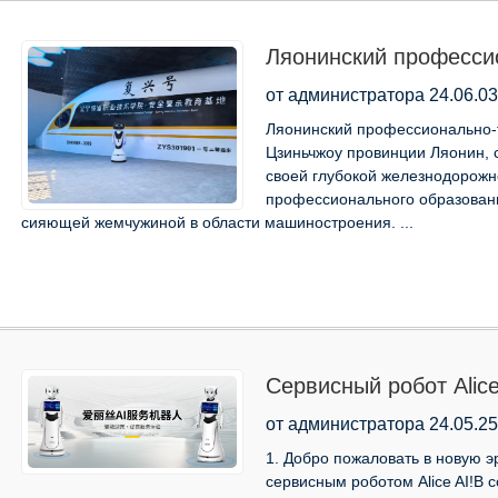
Ляонинский професси
новая глава науки и 
от администратора 24.06.03
Ляонинский профессионально-т
Цзиньчжоу провинции Ляонин, с
своей глубокой железнодорожн
профессионального образовани
сияющей жемчужиной в области машиностроения. ...
Сервисный робот Alic
лидер превосходного
от администратора 24.05.25
1. Добро пожаловать в новую э
сервисным роботом Alice AI!В