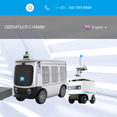
（＋81）042-595-8889
СВЯЗАТЬСЯ С НАМИ
English