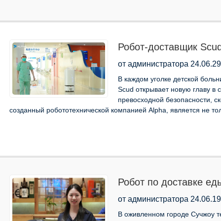
Робот-доставщик Scud
больницы Университе
от администратора 24.06.29
В каждом уголке детской боль
Scud открывает новую главу в 
превосходной безопасности, ск
созданный робототехнической компанией Alpha, является не т
Робот по доставке ед
японского ресторана 
от администратора 24.06.19
В оживленном городе Сучжоу т