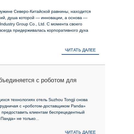
ией Alpha Robotics Co., Ltd.,
лепие!
ужине Северо-Китайской равнины, находится
ий, душа которой — инновации, а основа —
ndustry Group Co., Ltd. С момента своего
всегда придерживалась корпоративного духа
ЧИТАТЬ ДАЛЕЕ
объединяется с роботом для
чтобы открыть новую главу
служивания!
хся технологиях отель Suzhou Tongji снова
отрудничая с «роботом-доставщиком Panda»
бы предоставить клиентам беспрецедентный
Панда» не только...
ЧИТАТЬ ДАЛЕЕ