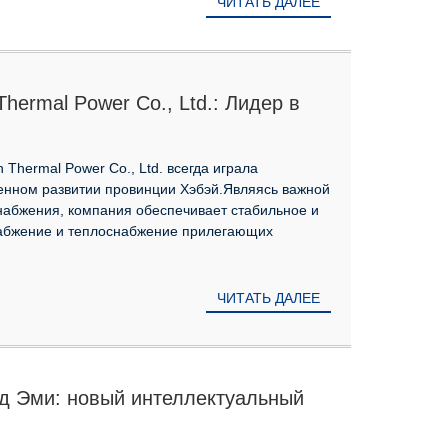
ЧИТАТЬ ДАЛЕЕ
Thermal Power Co., Ltd.: Лидер в
тики, новая глава в сфере
 Amy AI.
 Thermal Power Co., Ltd. всегда играла
нном развитии провинции Хэбэй.Являясь важной
набжения, компания обеспечивает стабильное и
набжение и теплоснабжение прилегающих
ЧИТАТЬ ДАЛЕЕ
ид Эми: новый интеллектуальный
аньчэн Цзинсянь