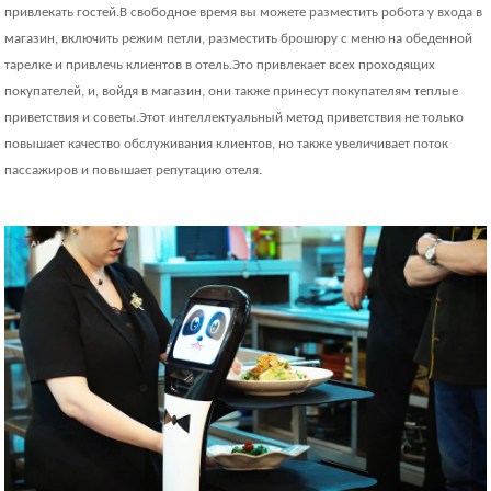
привлекать гостей.В свободное время вы можете разместить робота у входа в
магазин, включить режим петли, разместить брошюру с меню на обеденной
тарелке и привлечь клиентов в отель.Это привлекает всех проходящих
покупателей, и, войдя в магазин, они также принесут покупателям теплые
приветствия и советы.Этот интеллектуальный метод приветствия не только
повышает качество обслуживания клиентов, но также увеличивает поток
пассажиров и повышает репутацию отеля.