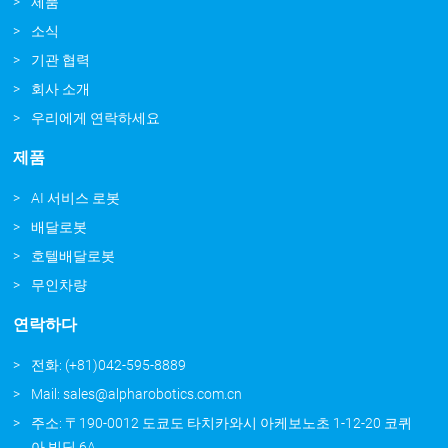
제품
소식
기관 협력
회사 소개
우리에게 연락하세요
제품
AI 서비스 로봇
배달로봇
호텔배달로봇
무인차량
연락하다
전화: (+81)042-595-8889
Mail: sales@alpharobotics.com.cn
주소: 〒190-0012 도쿄도 타치카와시 아케보노초 1-12-20 코퀴
아 빌딩 6A