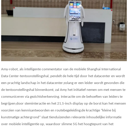
Amy-robot, als intelligente commentator van de mobiele Shanghai International
Data Center-tentoonstellingshal, pendelt de hele tijd door het datacenter en wordt
een prachtig landschap in het datacenter;zolang er een leider wordt gevonden die
de tentoonstellingshal binnenkomt, zal Amy het initiatief nemen om met mensen te
communiceren via gezichtsherkenning. Interactie om de behoeften van leiders te
begrijpen;door steminteractie en het 21,5-inch display op de borst kan het mensen
voorzien van kennisantwoorden en routebegeleiding;de krachtige “kleine bij
kunstmatige achtergrond” slaat tienduizenden relevante inhoudelijke informatie
over mobiele intelligentie op, waardoor slimme 5G het hoogtepunt van het