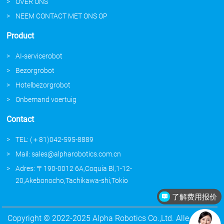
OVER ONS
NEEM CONTACT MET ONS OP
Product
AI-servicerobot
Bezorgrobot
Hotelbezorgrobot
Onbemand voertuig
Contact
TEL: (＋81)042-595-8889
Mail: sales@alpharobotics.com.cn
Adres: 〒190-0012 6A,Coquia Bl,1-12-
20,Akebonocho,Tachikawa-shi,Tokio
了解费用报价
Copyright © 2022-2025 Alpha Robotics Co.,Ltd. Alle rechten