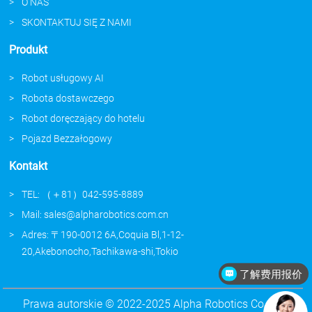
O NAS
SKONTAKTUJ SIĘ Z NAMI
Produkt
Robot usługowy AI
Robota dostawczego
Robot doręczający do hotelu
Pojazd Bezzałogowy
Kontakt
TEL: （＋81）042-595-8889
Mail: sales@alpharobotics.com.cn
Adres: 〒190-0012 6A,Coquia Bl,1-12-
20,Akebonocho,Tachikawa-shi,Tokio
了解费用报价
Prawa autorskie © 2022-2025 Alpha Robotics Co., Ltd.