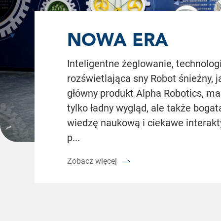
NOWA ERA
POPULARYZACJI
Inteligentne żeglowanie, technolog
rozświetlająca sny Robot śnieżny, j
NAUKI W ZH...
główny produkt Alpha Robotics, ma
tylko ładny wygląd, ale także bogat
wiedzę naukową i ciekawe interak
p...
Zobacz więcej