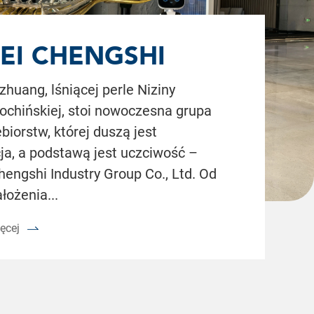
EI CHENGSHI
USTRY GROUP
zhuang, lśniącej perle Niziny
ochińskiej, stoi nowoczesna grupa
 LTD. J...
biorstw, której duszą jest
ja, a podstawą jest uczciwość –
engshi Industry Group Co., Ltd. Od
ałożenia...
ęcej