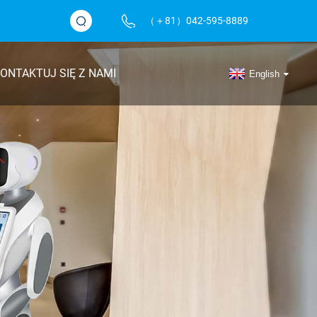
（＋81）042-595-8889
ONTAKTUJ SIĘ Z NAMI
English