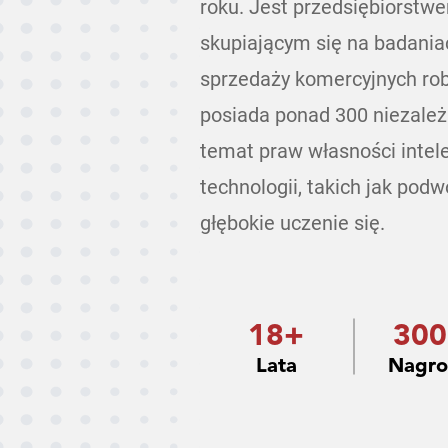
roku. Jest przedsiębiorstw
skupiającym się na badaniach
sprzedaży komercyjnych ro
posiada ponad 300 niezale
temat praw własności intel
technologii, takich jak podw
głębokie uczenie się.
18+
30
Lata
Nagr