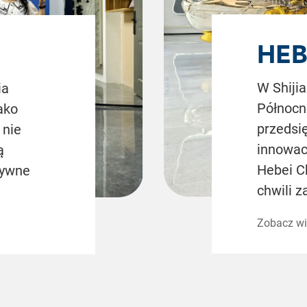
HEB
IND
W Shijia
ia
Północn
ako
CO.,
przedsię
 nie
innowac
ą
Hebei Ch
tywne
chwili z
Zobacz wi