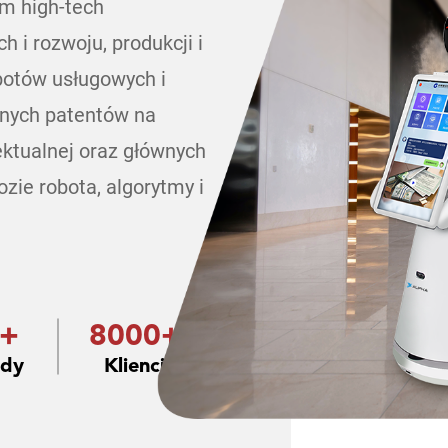
em high-tech
 i rozwoju, produkcji i
botów usługowych i
żnych patentów na
ektualnej oraz głównych
ozie robota, algorytmy i
0+
8000+
ody
Klienci