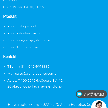
SKONTAKTUJ SIĘ Z NAMI
Produkt
Robot usługowy AI
Robota dostawczego
Robot doręczający do hotelu
Pojazd Bezzałogowy
Kontakt
TEL: （＋81）042-595-8889
Mail: sales@alpharobotics.com.cn
Adres: 〒190-0012 6A,Coquia Bl,1-12-
20,Akebonocho,Tachikawa-shi,Tokio
了解费用报价
Prawa autorskie © 2022-2025 Alpha Robotics Co., Ltd.