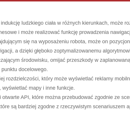
indukcję ludzkiego ciała w różnych kierunkach, może r
znesowe i może realizować funkcję prowadzenia nawigacji
jdującym się na wyposażeniu robota, może on pozycjo
gacji, a dzięki głęboko zoptymalizowanemu algorytmowi
czającym środowisku, omijać przeszkody w zaplanowaną 
do punktu docelowego.
j rozdzielczości, który może wyświetlać reklamy mobil
, wyświetlać mapy i inne funkcje.
i otwarte API, które można przebudować zgodnie ze scen
tóre są bardziej zgodne z rzeczywistym scenariuszem apl