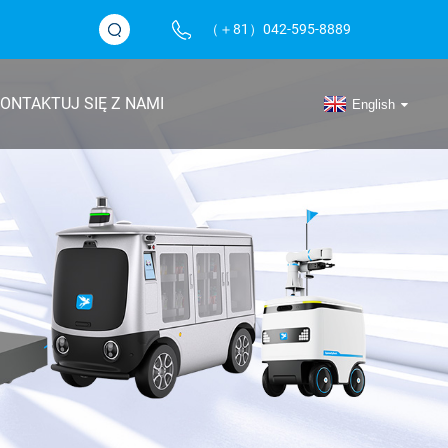
（＋81）042-595-8889
ONTAKTUJ SIĘ Z NAMI
English