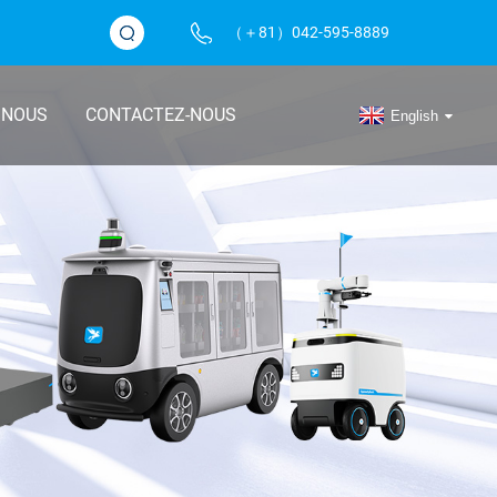
（＋81）042-595-8889
 NOUS
CONTACTEZ-NOUS
English