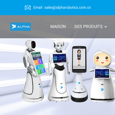
Email : sales@alpharobotics.com.cn
MAISON
DES PRODUITS