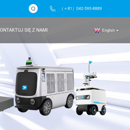
（＋81）042-595-8889
ONTAKTUJ SIĘ Z NAMI
English