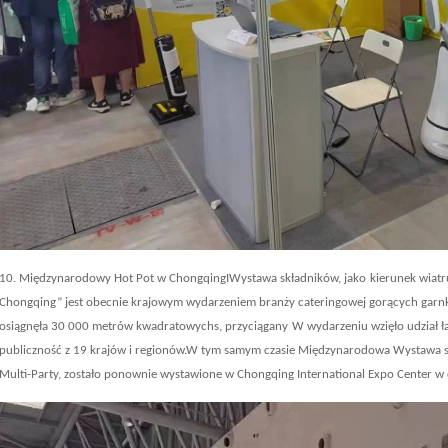
10. Międzynarodowy Hot Pot w Chongqing
I
Wystawa składników, jako
kierunek wiatr
Chongqing” jest obecnie krajowym wydarzeniem branży cateringowej gorących garn
osiągnęła 30 000 metrów kwadratowych
s
,
przyciągany
W wydarzeniu wzięło udział ł
publiczność z 19 krajów i regionów.W tym samym czasie Międzynarodowa Wystawa 
Multi-Party, zostało ponownie wystawione w Chongqing International Expo Center w