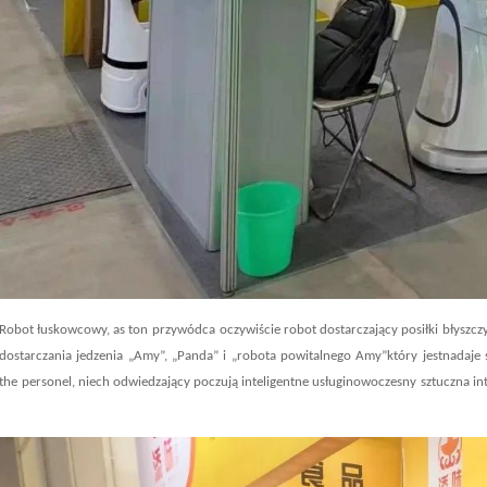
Robot łuskowcowy, as t
on przywódca
oczywiście robot dostarczający posiłki
błyszcz
dostarczania jedzenia „Amy”, „Panda” i „robota powitalnego A
my
”
który jest
nadaje 
the
personel, niech odwiedzający poczują inteligentne usługi
nowoczesny
sztuczna in