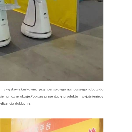
y na wystawie.
Łuskowiec
przynosi
swojego najnowszego robota do
się na różne okazje.Poprzez prezentację produktu i wyjaśnienie
by
teligencja
dokładnie
.