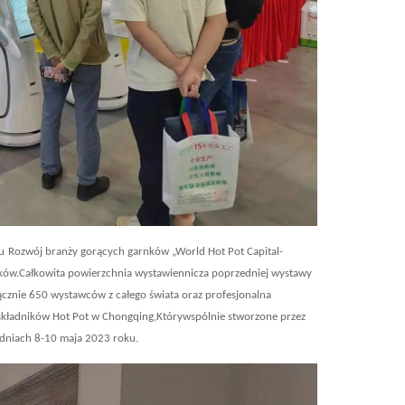
u
Rozwój branży gorących garnków „World Hot Pot Capital-
ków.Całkowita powierzchnia wystawiennicza poprzedniej wystawy
ącznie 650 wystawców z całego świata oraz profesjonalna
składników Hot Pot w Chongqing,
Który
wspólnie stworzone przez
 dniach 8-10 maja 2023 roku.