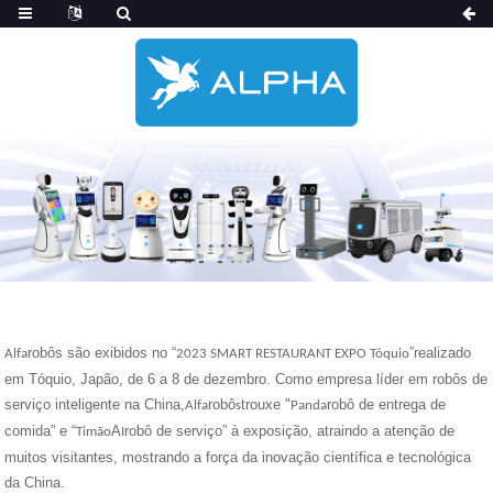
robôs são exibidos no “
”realizado
Alfa
2023 SMART RESTAURANT EXPO Tóquio
em Tóquio, Japão, de 6 a 8 de dezembro. Como empresa líder em robôs de
serviço inteligente na China,
robô
trouxe "
robô de entrega de
Alfa
s
Panda
comida” e “
A
robô de serviço” à exposição, atraindo a atenção de
Timão
I
muitos visitantes, mostrando a força da inovação científica e tecnológica
da China.