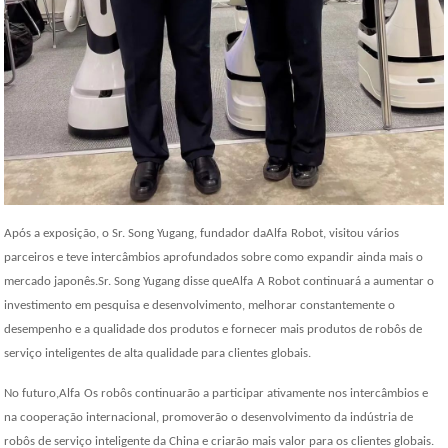
Após a exposição, o Sr. Song Yugang, fundador da
Alfa
Robot, visitou vários
parceiros e teve intercâmbios aprofundados sobre como expandir ainda mais o
mercado japonês.Sr. Song Yugang disse que
Alfa
A Robot continuará a aumentar o
investimento em pesquisa e desenvolvimento, melhorar constantemente o
desempenho e a qualidade dos produtos e fornecer mais produtos de robôs de
serviço inteligentes de alta qualidade para clientes globais.
No futuro,
Alfa
Os robôs continuarão a participar ativamente nos intercâmbios e
na cooperação internacional, promoverão o desenvolvimento da indústria de
robôs de serviço inteligente da China e criarão mais valor para os clientes globais.