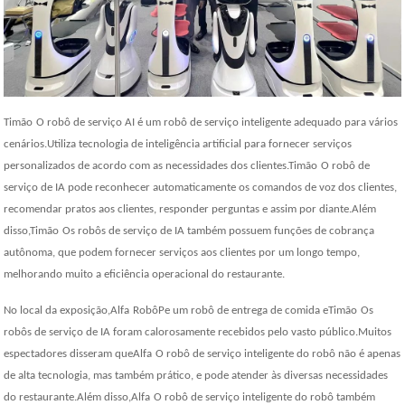
Timão
O robô de serviço AI é um robô de serviço inteligente adequado para vários
cenários.Utiliza tecnologia de inteligência artificial para fornecer serviços
personalizados de acordo com as necessidades dos clientes.
Timão
O robô de
serviço de IA pode reconhecer automaticamente os comandos de voz dos clientes,
recomendar pratos aos clientes, responder perguntas e assim por diante.Além
disso,
Timão
Os robôs de serviço de IA também possuem funções de cobrança
autônoma, que podem fornecer serviços aos clientes por um longo tempo,
melhorando muito a eficiência operacional do restaurante.
No local da exposição,
Alfa
Robô
P
e um robô de entrega de comida e
Timão
Os
robôs de serviço de IA foram calorosamente recebidos pelo vasto público.Muitos
espectadores disseram que
Alfa
O robô de serviço inteligente do robô não é apenas
de alta tecnologia, mas também prático, e pode atender às diversas necessidades
do restaurante.Além disso,
Alfa
O robô de serviço inteligente do robô também