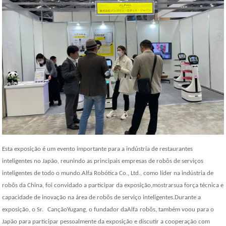
Esta exposição é um evento importante para a indústria de restaurantes
inteligentes no Japão, reunindo as principais empresas de robôs de serviços
inteligentes de todo o mundo.
Alfa Robótica Co., Ltd.
, como líder na indústria de
robôs da China, foi convidado a participar da exposição,
mostrar
sua força técnica e
capacidade de inovação na área de robôs de serviço inteligentes.Durante a
exposição, o Sr.
Canção
Yugang, o fundador da
Alfa
robô
s
, também voou para o
Japão para participar pessoalmente da exposição e discutir a cooperação com