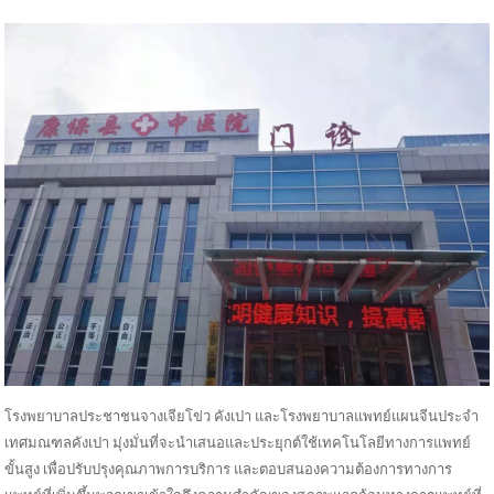
โรงพยาบาลประชาชนจางเจียโข่ว คังเปา และโรงพยาบาลแพทย์แผนจีนประจำ
เทศมณฑลคังเปา มุ่งมั่นที่จะนำเสนอและประยุกต์ใช้เทคโนโลยีทางการแพทย์
ขั้นสูง เพื่อปรับปรุงคุณภาพการบริการ และตอบสนองความต้องการทางการ