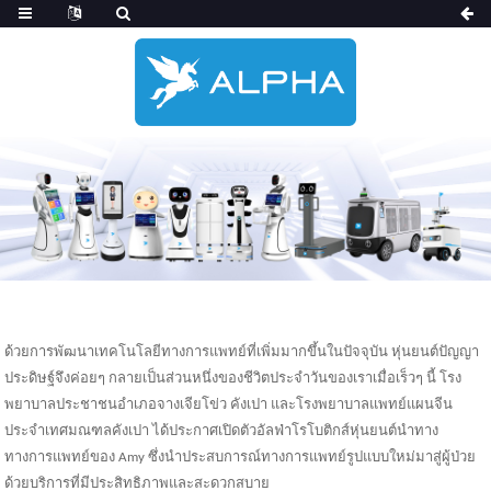
ด้วยการพัฒนาเทคโนโลยีทางการแพทย์ที่เพิ่มมากขึ้นในปัจจุบัน หุ่นยนต์ปัญญา
ประดิษฐ์จึงค่อยๆ กลายเป็นส่วนหนึ่งของชีวิตประจำวันของเราเมื่อเร็วๆ นี้ โรง
พยาบาลประชาชนอำเภอจางเจียโข่ว คังเปา และโรงพยาบาลแพทย์แผนจีน
ประจำเทศมณฑลคังเปา ได้ประกาศเปิดตัว
อัลฟ่าโรโบติกส์
หุ่นยนต์นำทาง
ทางการแพทย์ของ Amy ซึ่งนำประสบการณ์ทางการแพทย์รูปแบบใหม่มาสู่ผู้ป่วย
ด้วยบริการที่มีประสิทธิภาพและสะดวกสบาย