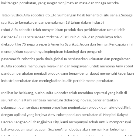
kakitangan perubatan, yang sangat menjimatkan masa dan tenaga mereka.
Tetapi Suzhou
Alfa
robot
ics
Co.,Ltd.
Sumbangan tidak terhenti di situ sahaja.Sebagai
syarikat terkemuka dengan pengalaman 18 tahun dalam industri
robot,
Alfa
robot
ic
s telah menyediakan produk dan perkhidmatan untuk lebih
daripada 8,000 perusahaan terkenal di seluruh dunia, dan produknya telah
dieksport ke 75 negara seperti Amerika Syarikat, Jepun dan Jerman.Pencapaian ini
menunjukkan sepenuhnya kepimpinan teknologi dan pengaruh
pasaran
Alfa
robot
ic
s pada skala global.Ia berdasarkan kekuatan dan pengalaman
itu
Alfa
robot
ics
mempunyai keyakinan dan keupayaan untuk membina A
my
robot
panduan perubatan menjadi produk yang benar-benar dapat memenuhi keperluan
industri perubatan dan meningkatkan kualiti perkhidmatan perubatan.
Melihat ke belakang, Suzhou
Alfa
R
obot
ic
s telah membina reputasi yang baik di
seluruh dunia.Kami sentiasa mematuhi didorong inovasi, berorientasikan
pelanggan, dan sentiasa mempromosikan peningkatan produk dan teknologi.Kini,
dengan aplikasi yang berjaya A
my
robot panduan perubatan di Hospital Rakyat
Daerah Kangbao di Zhangjiakou City, kami mempunyai sebab untuk mempercayai
bahawa pada masa hadapan, Suzhou
Alfa
robot
ics
akan memainkan kelebihan