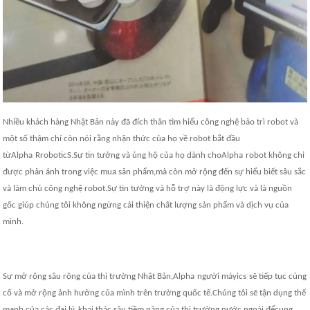
Nhiều khách hàng Nhật Bản này đã đích thân tìm hiểu công nghệ bảo trì robot và
một số thậm chí còn nói rằng nhận thức của họ về robot bắt đầu
từ
Alpha
R
robot
ic
S.Sự tin tưởng và ủng hộ của họ dành cho
Alpha
robot không chỉ
được phản ánh trong việc mua sản phẩm,
mà còn mở rộng đến sự hiểu biết sâu sắc
và làm chủ công nghệ robot
.Sự tin tưởng và hỗ trợ này là động lực và là nguồn
gốc giúp chúng tôi không ngừng cải thiện chất lượng sản phẩm và dịch vụ của
mình.
Sự mở rộng sâu rộng của thị trường Nhật Bản,
Alpha
người máy
ics
sẽ tiếp tục củng
cố và mở rộng ảnh hưởng của mình trên trường quốc tế.Chúng tôi sẽ tận dụng thế
mạnh của các đại lý, khai thác sâu tiềm năng của thị trường nước ngoài để
cung