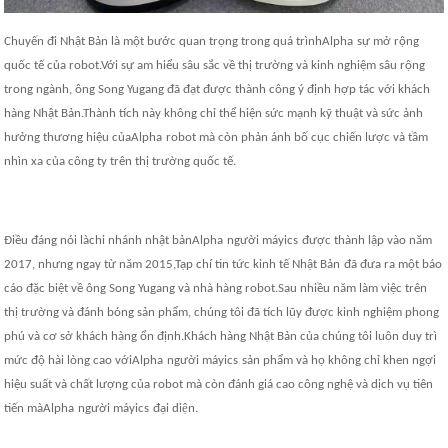
Chuyến đi Nhật Bản là một bước quan trọng trong quá trình
Alpha
sự mở rộng
quốc tế của robot.Với sự am hiểu sâu sắc về thị trường và kinh nghiệm sâu rộng
trong ngành, ông Song Yugang đã đạt được thành công ý định hợp tác với khách
hàng Nhật Bản.Thành tích này không chỉ thể hiện sức mạnh kỹ thuật và sức ảnh
hưởng thương hiệu của
Alpha
robot mà còn phản ánh bố cục chiến lược và tầm
nhìn xa của công ty trên thị trường quốc tế.
Điều đáng nói là
chi nhánh nhật bản
Alpha
người máy
ics
được thành lập vào năm
2017, nhưng ngay từ năm 2015,
Tạp chí tin tức kinh tế Nhật Bản
đã đưa ra một báo
cáo đặc biệt về ông Song Yugang và nhà hàng robot.Sau nhiều năm làm việc trên
thị trường và đánh bóng sản phẩm, chúng tôi đã tích lũy được kinh nghiệm phong
phú và cơ sở khách hàng ổn định.Khách hàng Nhật Bản của chúng tôi luôn duy trì
mức độ hài lòng cao với
Alpha
người máy
ics
sản phẩm và họ không chỉ khen ngợi
hiệu suất và chất lượng của robot mà còn đánh giá cao công nghệ và dịch vụ tiên
tiến mà
Alpha
người máy
ics
đại diện.