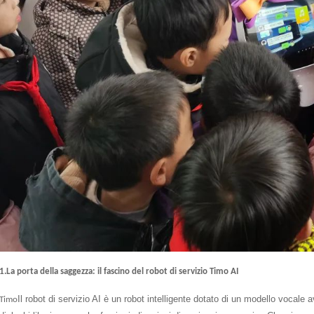
1.La porta della saggezza: il fascino del robot di servizio Timo AI
Il robot di servizio AI è un robot intelligente dotato di un modello vocal
Timo