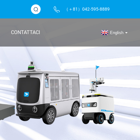
（＋81）042-595-8889
O
CONTATTACI
English