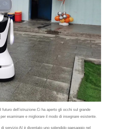
 futuro dell’istruzione.Ci ha aperto gli occhi sul grande
a per esaminare e migliorare il modo di insegnare esistente.
t di servizio AI è diventato uno splendido paesaggio nel