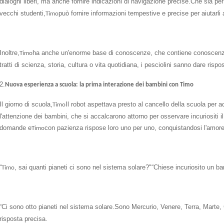
dialoghi liberi, ma anche fornire indicazioni di navigazione precise.Che sia per 
vecchi studenti,
può fornire informazioni tempestive e precise per aiutarli
Timo
Inoltre,
ha anche un'enorme base di conoscenze, che contiene conoscenze i
Timo
tratti di scienza, storia, cultura o vita quotidiana, i pesciolini sanno dare risp
2.
Nuova esperienza a scuola: la prima interazione dei bambini con Timo
Il giorno di scuola,
Il robot aspettava presto al cancello della scuola per ac
Timo
l'attenzione dei bambini, che si accalcarono attorno per osservare incuriositi i
domande e
con pazienza rispose loro uno per uno, conquistandosi l'amore d
Timo
“
, sai quanti pianeti ci sono nel sistema solare?"“Chiese incuriosito un b
Timo
“Ci sono otto pianeti nel sistema solare.Sono Mercurio, Venere, Terra, Marte,
risposta precisa.