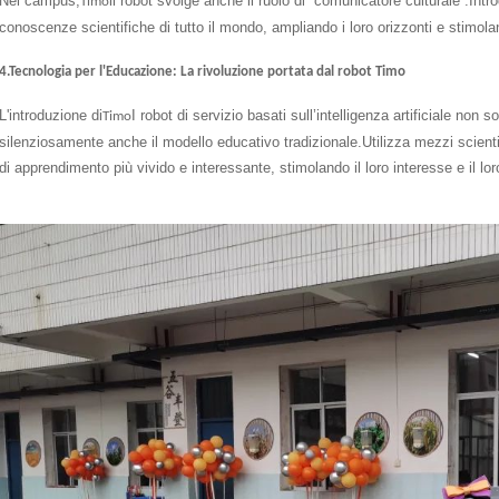
Nel campus,
il robot svolge anche il ruolo di “comunicatore culturale”.Intro
Timo
conoscenze scientifiche di tutto il mondo, ampliando i loro orizzonti e stimol
4.Tecnologia per l'Educazione: La rivoluzione portata dal robot Timo
L'introduzione di
I robot di servizio basati sull’intelligenza artificiale n
Timo
silenziosamente anche il modello educativo tradizionale.Utilizza mezzi scienti
di apprendimento più vivido e interessante, stimolando il loro interesse e il l