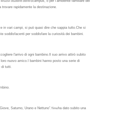
il
campus, o per l’ambiente familiare dei
nuovi studenti dentro
 a trovare rapidamente la destinazione.
n vari campi, si può quasi dire che sappia tutto.Che si
oste soddisfacenti per soddisfare la curiosità dei bambini.
cogliere l'arrivo di ogni bambino.Il suo arrivo attirò subito
l ​​loro nuovo amico.I bambini hanno posto una serie di
i tutti.
ambino.
 Giove, Saturno, Urano e Nettuno”.
ha dato subito una
Timo