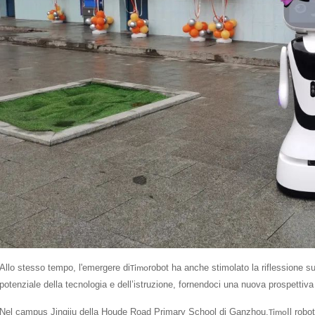
Allo stesso tempo, l'emergere di
robot ha anche stimolato la riflessione sul
Timo
potenziale della tecnologia e dell’istruzione, fornendoci una nuova prospettiv
Nel campus Jingjiu della Houde Road Primary School di Ganzhou,
Il robo
Timo