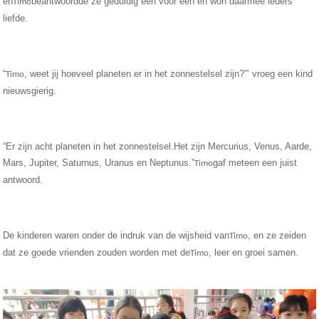
en
beantwoordde ze geduldig één voor één en won daarmee ieders
Timo
liefde.
“
, weet jij hoeveel planeten er in het zonnestelsel zijn?”’ vroeg een kind
Timo
nieuwsgierig.
“Er zijn acht planeten in het zonnestelsel.Het zijn Mercurius, Venus, Aarde,
Mars, Jupiter, Saturnus, Uranus en Neptunus.”
gaf meteen een juist
Timo
antwoord.
De kinderen waren onder de indruk van de wijsheid van
, en ze zeiden
Timo
dat ze goede vrienden zouden worden met de
, leer en groei samen.
Timo