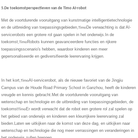
5.De toekomstperspectieven van de Timo AI-robot
Met de voortdurende vooruitgang van kunstmatige intelligentietechnologie
en de uitbreiding van toepassingsgebieden,
De verwachting is dat AI-
Timo
servicerobots een grotere rol gaan spelen in het onderwijs.In de
toekomst,
Robots kunnen geavanceerdere functies en rijkere
Timo
toepassingsscenario's hebben, waardoor kinderen een meer
gepersonaliseerde en gediversifieerde leerervaring krijgen.
In het kort,
AI-servicerobot, als de nieuwe favoriet van de Jingjiu
Timo
Campus van de Houde Road Primary School in Ganzhou, heeft de kinderen
vreugde en kennis gebracht.Met de voortdurende vooruitgang van
wetenschap en technologie en de uitbreiding van toepassingsgebieden, de
toekomst
Er wordt verwacht dat de robot een grotere rol zal spelen op
Timo
het gebied van onderwijs en kinderen een kleurrijkere leerervaring zal
bieden.Laten we uitkijken naar de komst van deze dag, en uitkijken naar
wetenschap en technologie die nog meer verrassingen en veranderingen in
het onderwijs zullen brengen.