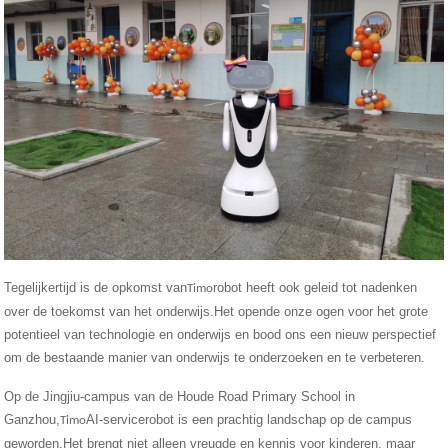
Tegelijkertijd is de opkomst van
robot heeft ook geleid tot nadenken
Timo
over de toekomst van het onderwijs.Het opende onze ogen voor het grote
potentieel van technologie en onderwijs en bood ons een nieuw perspectief
om de bestaande manier van onderwijs te onderzoeken en te verbeteren.
Op de Jingjiu-campus van de Houde Road Primary School in
Ganzhou,
AI-servicerobot is een prachtig landschap op de campus
Timo
geworden.Het brengt niet alleen vreugde en kennis voor kinderen, maar