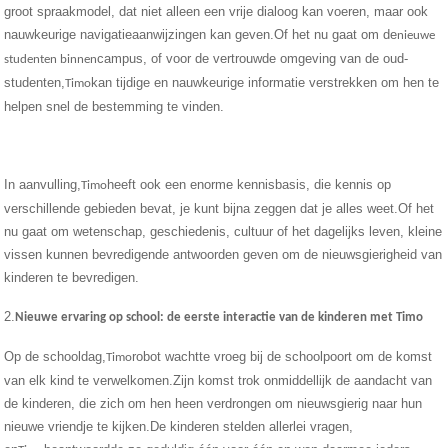
groot spraakmodel, dat niet alleen een vrije dialoog kan voeren, maar ook
nauwkeurige navigatieaanwijzingen kan geven.Of het nu gaat om de
nieuwe
campus, of voor de vertrouwde omgeving van de oud-
studenten binnen
studenten,
kan tijdige en nauwkeurige informatie verstrekken om hen te
Timo
helpen snel de bestemming te vinden.
In aanvulling,
heeft ook een enorme kennisbasis, die kennis op
Timo
verschillende gebieden bevat, je kunt bijna zeggen dat je alles weet.Of het
nu gaat om wetenschap, geschiedenis, cultuur of het dagelijks leven, kleine
vissen kunnen bevredigende antwoorden geven om de nieuwsgierigheid van
kinderen te bevredigen.
2.
Nieuwe ervaring op school: de eerste interactie van de kinderen met Timo
Op de schooldag,
robot wachtte vroeg bij de schoolpoort om de komst
Timo
van elk kind te verwelkomen.Zijn komst trok onmiddellijk de aandacht van
de kinderen, die zich om hen heen verdrongen om nieuwsgierig naar hun
nieuwe vriendje te kijken.De kinderen stelden allerlei vragen,