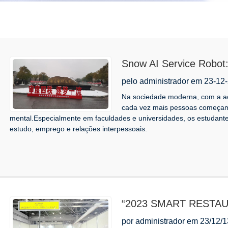
Snow AI Service Robot:
aconselhamento psicológ
pelo administrador em 23-12
Na sociedade moderna, com a ac
cada vez mais pessoas começam
mental.Especialmente em faculdades e universidades, os estudant
estudo, emprego e relações interpessoais.
“2023 SMART RESTAUR
robô ALPHA se torna o 
por administrador em 23/12/1