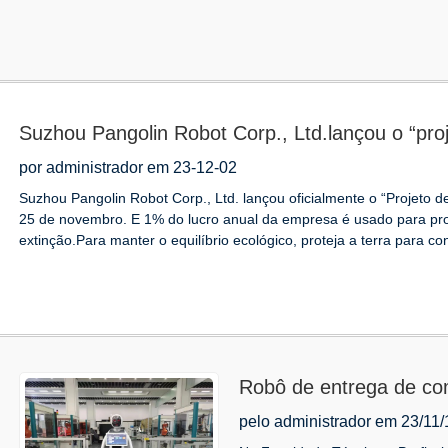
Suzhou Pangolin Robot Corp., Ltd.lançou o “pro
proteção do pangolim” e investiu 1% de seu luc
por administrador em 23-12-02
Suzhou Pangolin Robot Corp., Ltd. lançou oficialmente o “Projeto 
25 de novembro. E 1% do lucro anual da empresa é usado para pr
extinção.Para manter o equilíbrio ecológico, proteja a terra para cont
Robô de entrega de co
Faculdade Técnica e Pr
pelo administrador em 23/11/