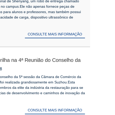
ional de Shenyang, um robô de entrega chamado
o no campus.Ele não apenas fornece peças de
tens para alunos e professores, mas também possui
cidade de carga, dispositivo ultrassônico de
CONSULTE MAIS INFORMAÇÃO
rilha na 4ª Reunião do Conselho da
da Indústria de Catering de
08
conselho da 5ª sessão da Câmara de Comércio da
 foi realizada grandiosamente em Suzhou.Esta
mbros da elite da indústria da restauração para se
ncias de desenvolvimento e caminhos de inovação da
CONSULTE MAIS INFORMAÇÃO