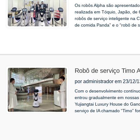
Os robôs Alpha são apresenta
realizada em Tóquio, Japão, de
robôs de serviço inteligente na 
de comida Panda” e o “robô de se
Robô de serviço Timo 
casas de luxo de arte 
por administrador em 23/12/1
nova experiência de c
Com o desenvolvimento contínuo da
entrou gradualmente em nossas
Yujiangtai Luxury House do Gan
serviço de IA chamado “Timo” forn