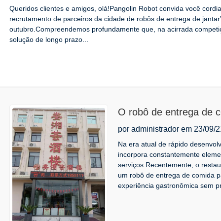
Queridos clientes e amigos, olá!Pangolin Robot convida você cordia
recrutamento de parceiros da cidade de robôs de entrega de janta
outubro.Compreendemos profundamente que, na acirrada competi
solução de longo prazo...
O robô de entrega de 
adiciona charme tecnol
por administrador em 23/09/2
em Taicang, Suzhou!
Na era atual de rápido desenvolv
incorpora constantemente eleme
serviços.Recentemente, o restau
um robô de entrega de comida 
experiência gastronômica sem pr