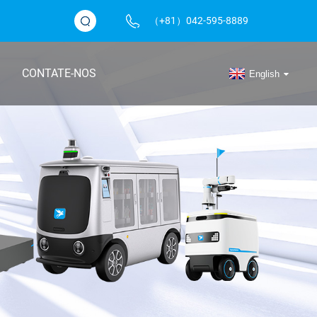
（+81）042-595-8889
CONTATE-NOS
English