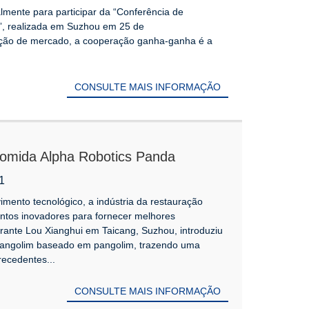
lmente para participar da “Conferência de
r”, realizada em Suzhou em 25 de
ção de mercado, a cooperação ganha-ganha é a
CONSULTE MAIS INFORMAÇÃO
comida Alpha Robotics Panda
ógico ao restaurante Lou Xianghui
1
imento tecnológico, a indústria da restauração
ntos inovadores para fornecer melhores
rante Lou Xianghui em Taicang, Suzhou, introduziu
pangolim baseado em pangolim, trazendo uma
ecedentes...
CONSULTE MAIS INFORMAÇÃO