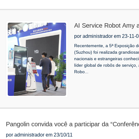
AI Service Robot Amy a
Application Expo, demon
por administrador em 23-11-
global.
Recentemente, a 5ª Exposição de
(Suzhou) foi realizada grandio
nacionais e estrangeiras conhec
líder global de robôs de serviço,
Robo...
Pangolin convida você a participar da “Conferê
Dining Robot City”!
por administrador em 23/10/11