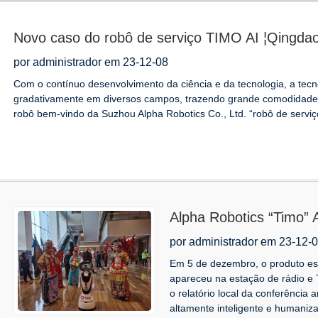
Novo caso do robô de serviço TIMO AI ¦Qi
ENGINEERING GROUP Salão de exposições
por administrador em 23-12-08
Com o contínuo desenvolvimento da ciência e da tecnologia, a tecnol
gradativamente em diversos campos, trazendo grande comodidade
robô bem-vindo da Suzhou Alpha Robotics Co., Ltd. “robô de serviço
Alpha Robotics “Timo” 
Anual de Recursos de 
por administrador em 23-12-
Jiangxi”!
Em 5 de dezembro, o produto estr
apareceu na estação de rádio e T
o relatório local da conferência
altamente inteligente e humaniza