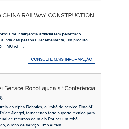
ngdao CHINA RAILWAY CONSTRUCTION
ogia de inteligência artificial tem penetrado
 à vida das pessoas.Recentemente, um produto
 TIMO AI” ...
CONSULTE MAIS INFORMAÇÃO
Ai Service Robot ajuda a “Conferência
Mídia da Estação de Rádio e TV de
08
ela da Alpha Robotics, o “robô de serviço Timo Ai”,
V de Jiangxi, fornecendo forte suporte técnico para
 anual de recursos de mídia.Por ser um robô
do, o robô de serviço Timo Ai tem...