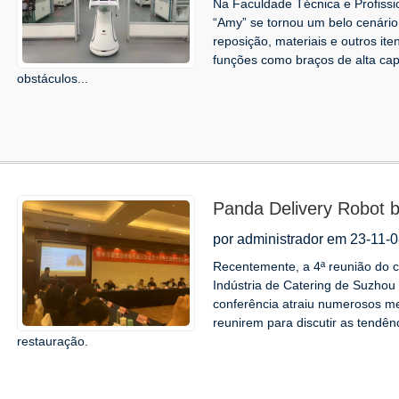
Na Faculdade Técnica e Profiss
“Amy” se tornou um belo cenári
reposição, materiais e outros i
funções como braços de alta capa
obstáculos...
Panda Delivery Robot b
5ª Câmara de Comércio 
por administrador em 23-11-
Suzhou.
Recentemente, a 4ª reunião do 
Indústria de Catering de Suzhou
conferência atraiu numerosos me
reunirem para discutir as tendê
restauração.