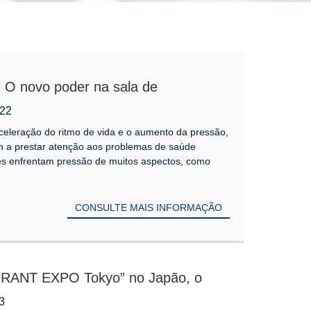
 O novo poder na sala de
ico da Nanjing Audit University!
-22
eleração do ritmo de vida e o aumento da pressão,
 a prestar atenção aos problemas de saúde
es enfrentam pressão de muitos aspectos, como
CONSULTE MAIS INFORMAÇÃO
ANT EXPO Tokyo” no Japão, o
foco da exposição!
3