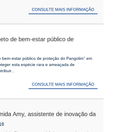
CONSULTE MAIS INFORMAÇÃO
jeto de bem-estar público de
ro anual
de bem-estar público de proteção do Pangolim” em
oteger esta espécie rara e ameaçada de
ribuir...
CONSULTE MAIS INFORMAÇÃO
mida Amy, assistente de inovação da
ofissional de Shenyang
16