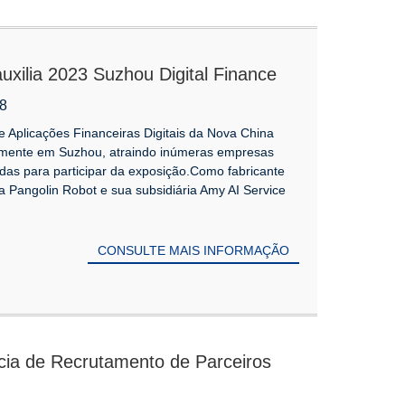
uxilia 2023 Suzhou Digital Finance
strando força tecnológica líder
08
 Aplicações Financeiras Digitais da Nova China
samente em Suzhou, atraindo inúmeras empresas
idas para participar da exposição.Como fabricante
 a Pangolin Robot e sua subsidiária Amy AI Service
CONSULTE MAIS INFORMAÇÃO
ncia de Recrutamento de Parceiros