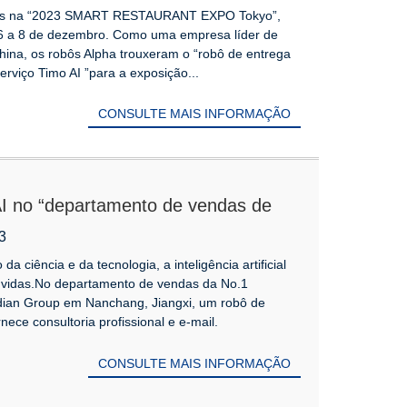
dos na “2023 SMART RESTAURANT EXPO Tokyo”,
 6 a 8 de dezembro. Como uma empresa líder de
China, os robôs Alpha trouxeram o “robô de entrega
rviço Timo AI ”para a exposição...
CONSULTE MAIS INFORMAÇÃO
AI no “departamento de vendas de
em nuvem”, para trazer a você uma
3
ompra de casa
 ciência e da tecnologia, a inteligência artificial
 vidas.No departamento de vendas da No.1
dian Group em Nanchang, Jiangxi, um robô de
ece consultoria profissional e e-mail.
CONSULTE MAIS INFORMAÇÃO