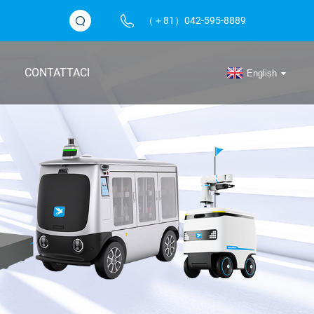
（＋81）042-595-8889
O
CONTATTACI
English