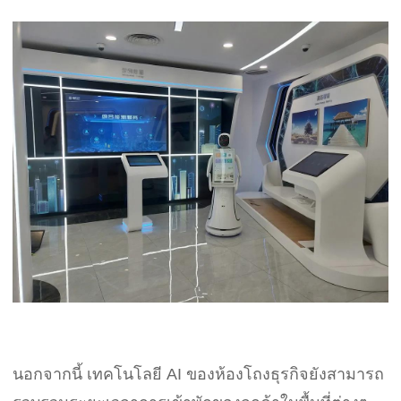
นอกจากนี้ เทคโนโลยี AI ของห้องโถงธุรกิจยังสามารถ