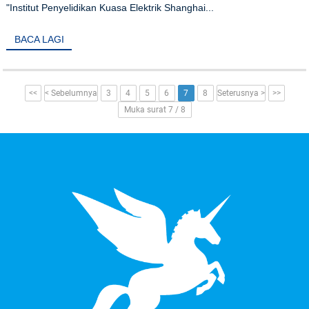
"Institut Penyelidikan Kuasa Elektrik Shanghai...
BACA LAGI
<<
< Sebelumnya
3
4
5
6
7
8
Seterusnya >
>>
Muka surat 7 / 8