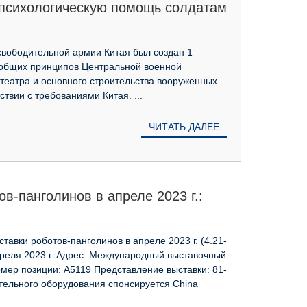
 психологическую помощь солдатам
ального театра военных действий
вободительной армии Китая был создан 1
 общих принципов Центральной военной
театра и основного строительства вооруженных
ствии с требованиями Китая. ...
ЧИТАТЬ ДАЛЕЕ
в-панголинов в апреле 2023 г.:
авки роботов-панголинов в апреле 2023 г. (4.21-
преля 2023 г. Адрес: Международный выставочный
мер позиции: A5119 Представление выставки: 81-
ательного оборудования спонсируется China