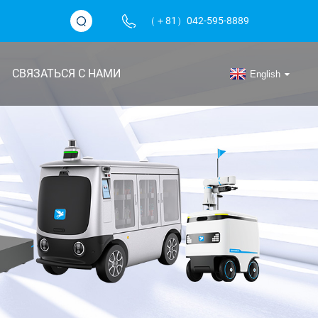
（＋81）042-595-8889
СВЯЗАТЬСЯ С НАМИ
English