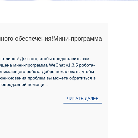
ного обеспечения!Мини-программа
Pangolin 10-го поколения v1.3.5
лению
нголинов! Для того, чтобы предоставить вам
ущена мини-программа WeChat v1.3.5 робота-
ринимающего робота.Добро пожаловать, чтобы
возникновения проблем вы можете обратиться в
лепродажной помощи...
ЧИТАТЬ ДАЛЕЕ