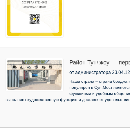
Район Тунчжоу — пер
культуры и роботов от
от администратора 23.04.12
Наша страна – страна бриджа и
популярен в Сун.Мост являетс
функциями и удобным общение
выполняет художественную функцию и доставляет удовольствие.