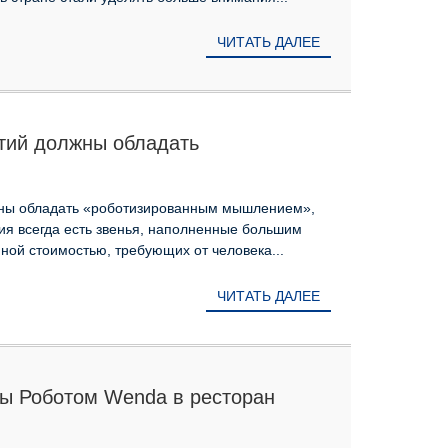
ЧИТАТЬ ДАЛЕЕ
тий должны обладать
ышлением», почему вы так
ны обладать «роботизированным мышлением»,
ия всегда есть звенья, наполненные большим
ной стоимостью, требующих от человека...
ЧИТАТЬ ДАЛЕЕ
ды Роботом Wenda в ресторан
on