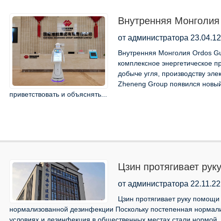
Внутренняя Монголия 
был онлайн ~
от администратора 23.04.12
Внутренняя Монголия Ordos Gu
комплексное энергетическое 
добыче угля, производству эле
Zheneng Group появился новый
приветствовать и объяснять...
Цзин протягивает рук
дезинфекции
от администратора 22.11.22
Цзин протягивает руку помощи
нормализованной дезинфекции Поскольку постепенная нормал
условиях и дезинфекция в общественных местах стали нормой, 