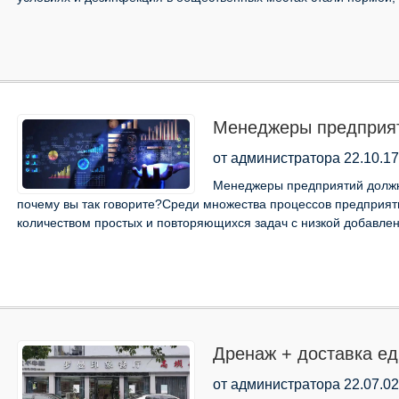
Менеджеры предприя
«роботизированным м
от администратора 22.10.17
говорите?
Менеджеры предприятий долж
почему вы так говорите?Среди множества процессов предприят
количеством простых и повторяющихся задач с низкой добавлен
Дренаж + доставка е
Lishui Roman Impressi
от администратора 22.07.02