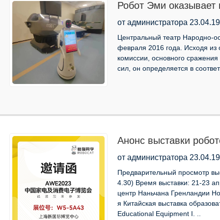
Робот Эми оказывает
«Армейских сил Центр
от администратора 23.04.19
Пекина»!
Центральный театр Народно-ос
февраля 2016 года. Исходя из
комиссии, основного сражения 
сил, он определяется в соответ
Анонс выставки робото
от администратора 23.04.19
Предварительный просмотр выст
4.30) Время выставки: 21-23 а
центр Наньчана Гренландии Но
я Китайская выставка образов
Educational Equipment I. ..