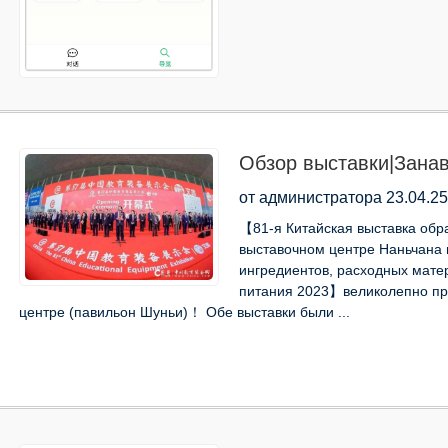
Обзор выставки|Занав
смотрите снова 27 ап
от администратора 23.04.25
【81-я Китайская выставка об
выставочном центре Наньчана 
ингредиентов, расходных мате
питания 2023】великолепно пр
центре (павильон Шуньи)！ Обе выставки были ...