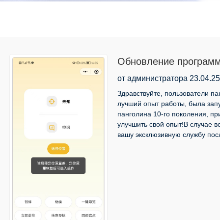
Обновление программ
Wechat Welcome Robot 
от администратора 23.04.25
Инструкции по обнов
Здравствуйте, пользователи па
лучший опыт работы, была зап
панголина 10-го поколения, п
улучшить свой опыт!В случае 
вашу эксклюзивную службу пос