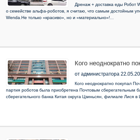
Дренаж + доставка еды Робот W
о семействе альфа-роботов, я считаю, что самым достойным у
Wenda.Не только «красиво», но и «материально»!...
Кого неоднократно по
банк Китая?
от администратора 22.05.20
Кого неоднократно покупал По
партия роботов была приобретена Почтовым сберегательным б
сберегательного банка Китая округа Цзиньсян, филиале Лися в Ц